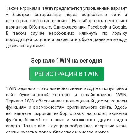
Также игрокам в
1Win
предлагается упрощенный вариант
– быстрая авторизация через социальные сети и
некоторые почтовые сервисы. На выбор есть несколько
вариантов: ВКонтакте, Одноклассники, Facebook и Google.
В таком случае необходимо кликнуть по ярлыку
подходящей соцсети и разрешить обмен данными между
двумя аккаунтами.
Зеркало 1WIN на сегодня
РЕГИСТРАЦИЯ В 1WIN
1WIN зеркало – это альтернативный вход на популярный
сайт букмекерской конторы и онлайн-казино 1WIN.
Зеркало 1WIN обеспечивает полноценный доступ ко всем
функциям и возможностям оригинального сайта. Здесь
вы найдете широкий выбор ставок на спорт, включая
футбол, баскетбол, теннис и множество других видов
спорта. Также вас ждут разнообразные азартные игры:
слоты, рулетка, покер, блэкджек и многое другое.