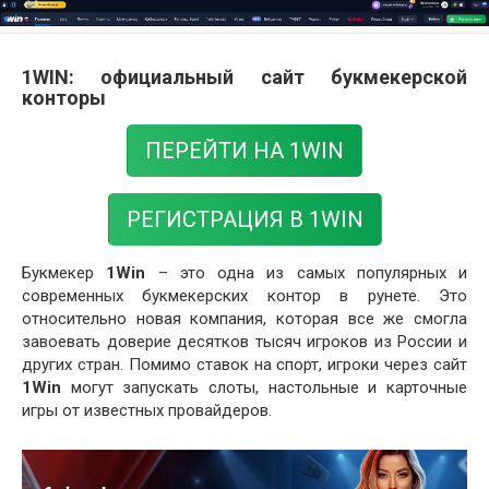
Перейти
к
контенту
1WIN: официальный сайт букмекерской
конторы
ПЕРЕЙТИ НА 1WIN
РЕГИСТРАЦИЯ В 1WIN
Букмекер
1Win
– это одна из самых популярных и
современных букмекерских контор в рунете. Это
относительно новая компания, которая все же смогла
завоевать доверие десятков тысяч игроков из России и
других стран. Помимо ставок на спорт, игроки через сайт
1Win
могут запускать слоты, настольные и карточные
игры от известных провайдеров.